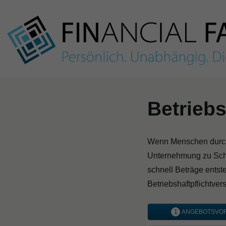
Skip
to
content
Betriebs
Wenn Menschen durch 
Unternehmung zu Scha
schnell Beträge entst
Betriebshaftpflichtver