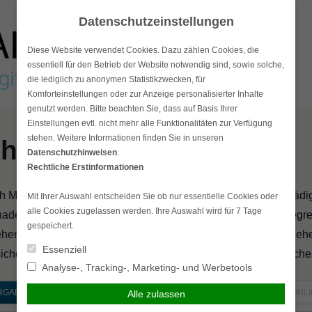
Datenschutzeinstellungen
Diese Website verwendet Cookies. Dazu zählen Cookies, die
essentiell für den Betrieb der Website notwendig sind, sowie solche,
die lediglich zu anonymen Statistikzwecken, für
Komforteinstellungen oder zur Anzeige personalisierter Inhalte
genutzt werden. Bitte beachten Sie, dass auf Basis Ihrer
Einstellungen evtl. nicht mehr alle Funktionalitäten zur Verfügung
stehen. Weitere Informationen finden Sie in unseren
haftpflicht
Datenschutzhinweisen
.
Rechtliche Erstinformationen
Mitarbeiter oder Gerätschaften Ihres Unternehmens geschädigt
Mit Ihrer Auswahl entscheiden Sie ob nur essentielle Cookies oder
alle Cookies zugelassen werden. Ihre Auswahl wird für 7 Tage
densersatz verpflichtet. Da die Höhe dieses Ersatzes unbegren
gespeichert.
ehen, die Ihnen und dem Geschäft die Existenzfähigkeit entzie
Essenziell
sicherung sollte daher für jeden Betrieb eine der ersten Versich
Analyse-, Tracking-, Marketing- und Werbetools
Alle zulassen