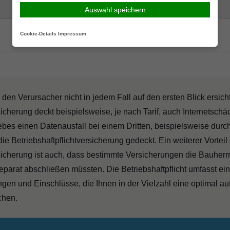
Auswahl speichern
Cookie-Details
Impressum
en Verursacher nicht in jedem Fall auf den ersten Blick ersicht
sicherung deckt beispielsweise, je nach Tarif, auch Internetschä
iebes einen Datenausfall bei einem Dritten, beispielsweise durch 
 die Betriebshaftpflichtversicherung gedeckt. Ein weiterer Vorteil
rsicherung ist auch, dass bestimmte Versicherungen die Bauherrn
separat abschließen müssten. Die Betriebshaftpflicht umfasst ei
en und Einschlüsse, die Ihnen in der Vielzahl eine optimal au
chen.