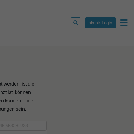
Suchen
simplr-Login
Haup
nach:
 werden, ist die
zt ist, können
hen können. Eine
erungen sein.