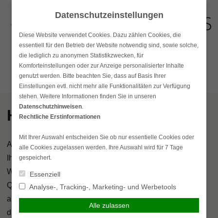
Skip
Datenschutzeinstellungen
to
content
Diese Website verwendet Cookies. Dazu zählen Cookies, die
essentiell für den Betrieb der Website notwendig sind, sowie solche,
die lediglich zu anonymen Statistikzwecken, für
Suchen
simplr-Login
Komforteinstellungen oder zur Anzeige personalisierter Inhalte
Hauptmenü
nach:
genutzt werden. Bitte beachten Sie, dass auf Basis Ihrer
Einstellungen evtl. nicht mehr alle Funktionalitäten zur Verfügung
stehen. Weitere Informationen finden Sie in unseren
Datenschutzhinweisen
.
Hausrat
Rechtliche Erstinformationen
Mit Ihrer Auswahl entscheiden Sie ob nur essentielle Cookies oder
Als Mieter einer Wohnung oder als Hauseigentümer sind
alle Cookies zugelassen werden. Ihre Auswahl wird für 7 Tage
Ihnen bereits häufige Gefahrenquellen bekannt, die Ihre
gespeichert.
Wohnung und Ihr Inventar gefährden können. Zu diesen
Essenziell
Quellen zählen Feuer- und Leitungswasserschäden, aber
Analyse-, Tracking-, Marketing- und Werbetools
auch Hagel und Einbruch. Tritt ein Schadensfall ein, kann
Alle zulassen
die Schadenssumme schnell sehr groß werden. In dieser