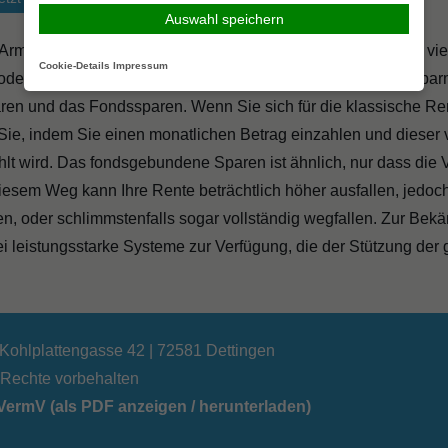
Auswahl speichern
 Armut im Alter entgegenzuwirken, stehen Ihnen in der Regel vi
Cookie-Details
Impressum
odelle unterscheiden sich hinsichtlich zwei verschiedener Spa
ren und das Fondssparen. Wenn Sie sich für die klassische R
 Sie, indem Sie einen monatlichen Betrag einzahlen und dieser
lt wird. Das fondsgebundene Sparen ist ähnlich, nur dass die
diesem Weg kann Ihre Rente beträchtlich höher ausfallen, jedo
en, oder schlimmstenfalls sogar vollständig wegfallen. Zur Bek
ei leistungsstarke Systeme zur Verfügung, die der Stützung der
 Kohlplattengasse 42 | 72581 Dettingen
e Rechte vorbehalten
ermV (als PDF anzeigen / herunterladen)