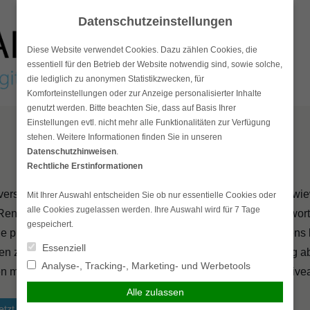
Datenschutzeinstellungen
Diese Website verwendet Cookies. Dazu zählen Cookies, die
essentiell für den Betrieb der Website notwendig sind, sowie solche,
die lediglich zu anonymen Statistikzwecken, für
Komforteinstellungen oder zur Anzeige personalisierter Inhalte
genutzt werden. Bitte beachten Sie, dass auf Basis Ihrer
Einstellungen evtl. nicht mehr alle Funktionalitäten zur Verfügung
stehen. Weitere Informationen finden Sie in unseren
Datenschutzhinweisen
.
Rechtliche Erstinformationen
ersicherung wird in unserer heutigen Zeit stark diskutiert. Inwi
Mit Ihrer Auswahl entscheiden Sie ob nur essentielle Cookies oder
alle Cookies zugelassen werden. Ihre Auswahl wird für 7 Tage
Rentensystems zukünftig Bestand hat, lässt sich nicht beantwor
gespeichert.
eine private Altersvorsorge, um nach dem Ende des Berufslebens 
Essenziell
ben zu müssen. Je früher Sie eine private Rentenversicherung a
Analyse-, Tracking-, Marketing- und Werbetools
 den monatlichen Beiträgen, ohne ein angemessenes Rentennive
Alle zulassen
etzt