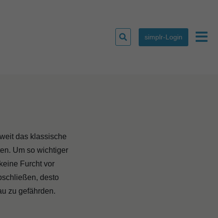
Suchen
simplr-Login
Haup
nach:
eweit das klassische
ten. Um so wichtiger
keine Furcht vor
bschließen, desto
au zu gefährden.