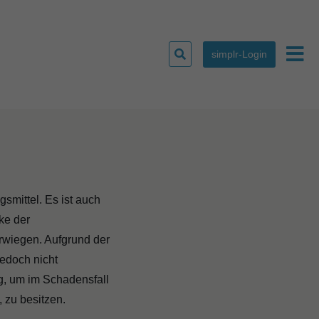
Suchen
simplr-Login
Haup
nach:
gsmittel. Es ist auch
ke der
rwiegen. Aufgrund der
edoch nicht
g, um im Schadensfall
, zu besitzen.