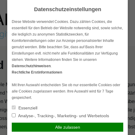
Datenschutzeinstellungen
Diese Website verwendet Cookies. Dazu zählen Cookies, die
essentiell für den Betrieb der Website notwendig sind, sowie solche,
die lediglich zu anonymen Statistikzwecken, für
Komforteinstellungen oder zur Anzeige personalisierter Inhalte
genutzt werden. Bitte beachten Sie, dass auf Basis Ihrer
Einstellungen evtl. nicht mehr alle Funktionalitäten zur Verfügung
stehen. Weitere Informationen finden Sie in unseren
d
Datenschutzhinweisen
.
Rechtliche Erstinformationen
iele Menschen nicht nur ein schnelles und flexibles Fortbewegun
Mit Ihrer Auswahl entscheiden Sie ob nur essentielle Cookies oder
alle Cookies zugelassen werden. Ihre Auswahl wird für 7 Tage
nd Vergnügen. Die kühle Eleganz eines Motorrads und die Stär
gespeichert.
n Werte dar, die die Anschaffungskosten häufig bei weitem übe
Essenziell
nigung und der eingeschränkten Lenkfähigkeit können Unfälle j
Analyse-, Tracking-, Marketing- und Werbetools
lossen werden. Eine Versicherung ist daher zwingend notwendi
herung gegenüber Dritten, je nach Tarif aber auch für sich selbst
Alle zulassen